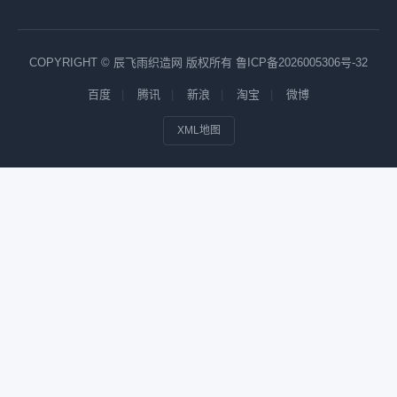
COPYRIGHT © 辰飞雨织造网 版权所有
鲁ICP备2026005306号-32
百度
腾讯
新浪
淘宝
微博
XML地图