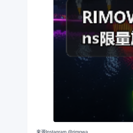
来源
Instagram @rimowa