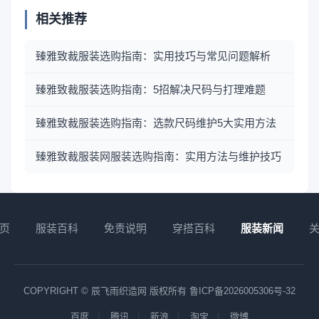
相关推荐
臻雅致裁服装选购指南：实用技巧与常见问题解析
臻雅致裁服装选购指南：5招解决尺码与打理难题
臻雅致裁服装选购指南：选款尺码维护5大实用方法
臻雅致裁服装网服装选购指南：实用方法与维护技巧
页
服装百科
免责说明
穿搭百科
服装新闻
COPYRIGHT © 辰飞雨织造网 版权所有
鲁ICP备2026005306号-32
百度
腾讯
新浪
淘宝
微博