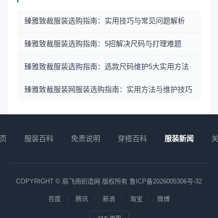
臻雅致裁服装选购指南：实用技巧与常见问题解析
臻雅致裁服装选购指南：5招解决尺码与打理难题
臻雅致裁服装选购指南：选款尺码维护5大实用方法
臻雅致裁服装网服装选购指南：实用方法与维护技巧
页
服装百科
免责说明
穿搭百科
服装新闻
COPYRIGHT © 辰飞雨织造网 版权所有
鲁ICP备2026005306号-32
百度
腾讯
新浪
淘宝
微博