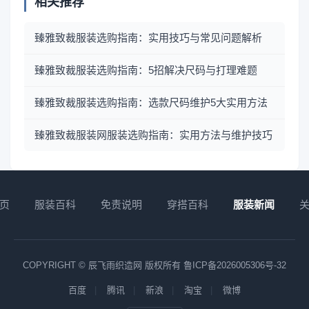
相关推荐
臻雅致裁服装选购指南：实用技巧与常见问题解析
臻雅致裁服装选购指南：5招解决尺码与打理难题
臻雅致裁服装选购指南：选款尺码维护5大实用方法
臻雅致裁服装网服装选购指南：实用方法与维护技巧
页
服装百科
免责说明
穿搭百科
服装新闻
COPYRIGHT © 辰飞雨织造网 版权所有
鲁ICP备2026005306号-32
百度
腾讯
新浪
淘宝
微博