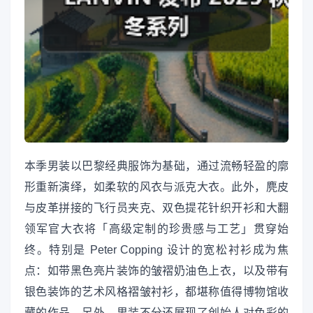
本季男装以巴黎经典服饰为基础，通过流畅轻盈的廓
形重新演绎，如柔软的风衣与派克大衣。此外，麂皮
与皮革拼接的飞行员夹克、双色提花针织开衫和大翻
领军官大衣将「高级定制的珍贵感与工艺」贯穿始
终。特别是 Peter Copping 设计的宽松衬衫成为焦
点：如带黑色亮片装饰的皱褶奶油色上衣，以及带有
银色装饰的艺术风格褶皱衬衫，都堪称值得博物馆收
藏的作品。另外，男装不分还展现了创始人对色彩的