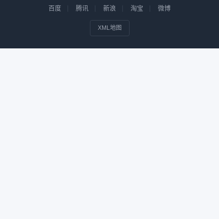
百度
腾讯
新浪
淘宝
微博
XML地图