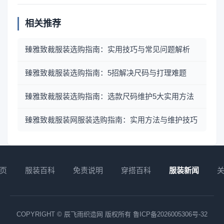
相关推荐
臻雅致裁服装选购指南：实用技巧与常见问题解析
臻雅致裁服装选购指南：5招解决尺码与打理难题
臻雅致裁服装选购指南：选款尺码维护5大实用方法
臻雅致裁服装网服装选购指南：实用方法与维护技巧
页
服装百科
免责说明
穿搭百科
服装新闻
COPYRIGHT © 辰飞雨织造网 版权所有
鲁ICP备2026005306号-32