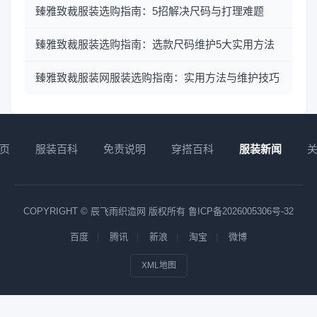
臻雅致裁服装选购指南：5招解决尺码与打理难题
臻雅致裁服装选购指南：选款尺码维护5大实用方法
臻雅致裁服装网服装选购指南：实用方法与维护技巧
页
服装百科
免责说明
穿搭百科
服装新闻
COPYRIGHT © 辰飞雨织造网 版权所有
鲁ICP备2026005306号-32
百度
腾讯
新浪
淘宝
微博
XML地图