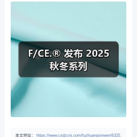
本文地址：
https://www.csdzcnj.com/fuzhuangxinwen/6325.