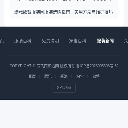
臻雅致裁服装网服装选购指南：实用方法与维护技巧
页
服装百科
免责说明
穿搭百科
服装新闻
COPYRIGHT © 辰飞雨织造网 版权所有
鲁ICP备2026005306号-32
百度
腾讯
新浪
淘宝
微博
XML地图