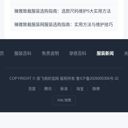
臻雅致裁服装选购指南：选款尺码维护5大实用方法
臻雅致裁服装网服装选购指南：实用方法与维护技巧
页
服装百科
免责说明
穿搭百科
服装新闻
COPYRIGHT © 辰飞雨织造网 版权所有
鲁ICP备2026005306号-32
百度
腾讯
新浪
淘宝
微博
XML地图