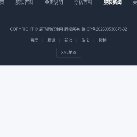
页
服装百科
免责说明
穿搭百科
服装新闻
COPYRIGHT © 辰飞雨织造网 版权所有
鲁ICP备2026005306号-32
百度
腾讯
新浪
淘宝
微博
XML地图