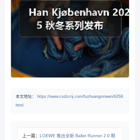
本文地址：
https://www.csdzcnj.com/fuzhuangxinwen/6259.
html
上一篇：
LOEWE 推出全新 Ballet Runner 2.0 鞋