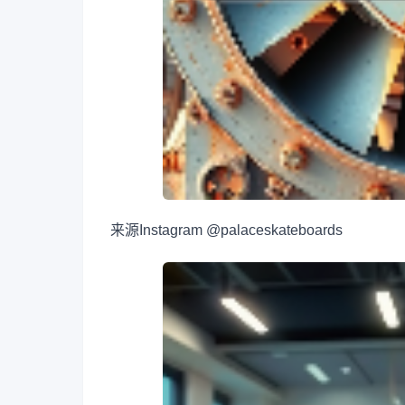
来源
Instagram @palaceskateboards