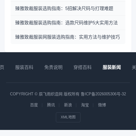
臻雅致裁服装选购指南：5招解决尺码与打理难题
臻雅致裁服装选购指南：选款尺码维护5大实用方法
臻雅致裁服装网服装选购指南：实用方法与维护技巧
页
服装百科
免责说明
穿搭百科
服装新闻
COPYRIGHT © 辰飞雨织造网 版权所有
鲁ICP备2026005306号-32
百度
腾讯
新浪
淘宝
微博
XML地图