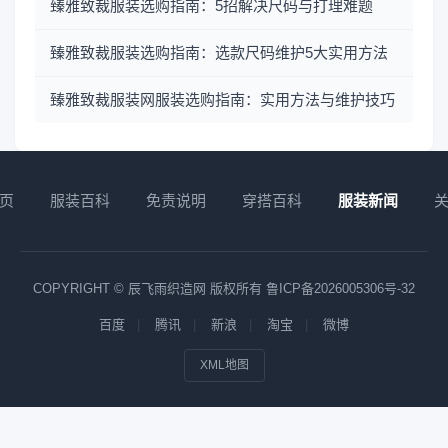
臻雅致裁服装选购指南：5招解决尺码与打理难题
臻雅致裁服装选购指南：选款尺码维护5大实用方法
臻雅致裁服装网服装选购指南：实用方法与维护技巧
页
服装百科
免责说明
穿搭百科
服装新闻
COPYRIGHT © 辰飞雨织造网 版权所有
鲁ICP备2026005306号-32
百度
腾讯
新浪
淘宝
微博
XML地图