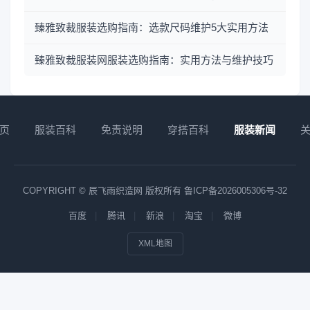
臻雅致裁服装选购指南：选款尺码维护5大实用方法
臻雅致裁服装网服装选购指南：实用方法与维护技巧
页
服装百科
免责说明
穿搭百科
服装新闻
COPYRIGHT © 辰飞雨织造网 版权所有
鲁ICP备2026005306号-32
百度
腾讯
新浪
淘宝
微博
XML地图