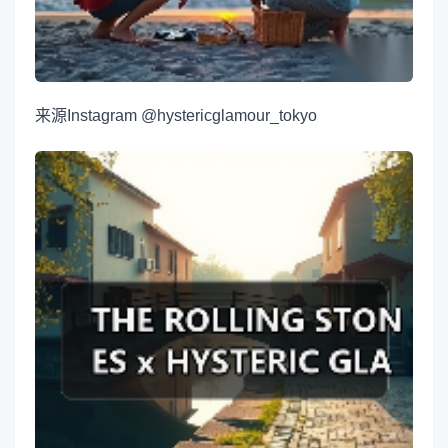
来源
Instagram @hystericglamour_tokyo