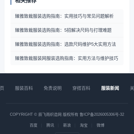
相关推荐
臻雅致裁服装选购指南：实用技巧与常见问题解析
臻雅致裁服装选购指南：5招解决尺码与打理难题
臻雅致裁服装选购指南：选款尺码维护5大实用方法
臻雅致裁服装网服装选购指南：实用方法与维护技巧
页
服装百科
免责说明
穿搭百科
服装新闻
COPYRIGHT © 辰飞雨织造网 版权所有
鲁ICP备2026005306号-32
百度
腾讯
新浪
淘宝
微博