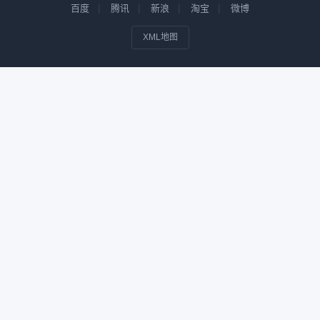
百度
腾讯
新浪
淘宝
微博
XML地图