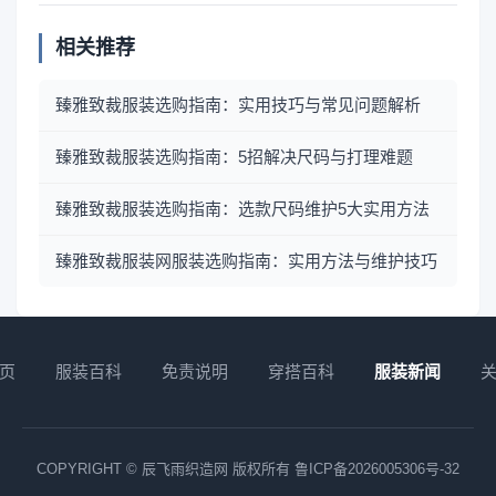
相关推荐
臻雅致裁服装选购指南：实用技巧与常见问题解析
臻雅致裁服装选购指南：5招解决尺码与打理难题
臻雅致裁服装选购指南：选款尺码维护5大实用方法
臻雅致裁服装网服装选购指南：实用方法与维护技巧
页
服装百科
免责说明
穿搭百科
服装新闻
COPYRIGHT © 辰飞雨织造网 版权所有
鲁ICP备2026005306号-32