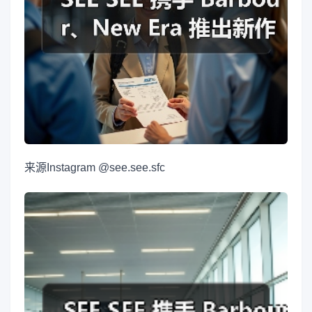
来源
Instagram @see.see.sfc