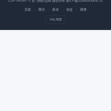
COPYRIGHT © 辰飞雨织造网 版权所有
鲁ICP备2026005306号-32
百度
腾讯
新浪
淘宝
微博
XML地图