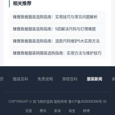
相关推荐
臻雅致裁服装选购指南：实用技巧与常见问题解析
臻雅致裁服装选购指南：5招解决尺码与打理难题
臻雅致裁服装选购指南：选款尺码维护5大实用方法
臻雅致裁服装网服装选购指南：实用方法与维护技巧
页
服装百科
免责说明
穿搭百科
服装新闻
COPYRIGHT © 辰飞雨织造网 版权所有
鲁ICP备2026005306号-32
百度
腾讯
新浪
淘宝
微博