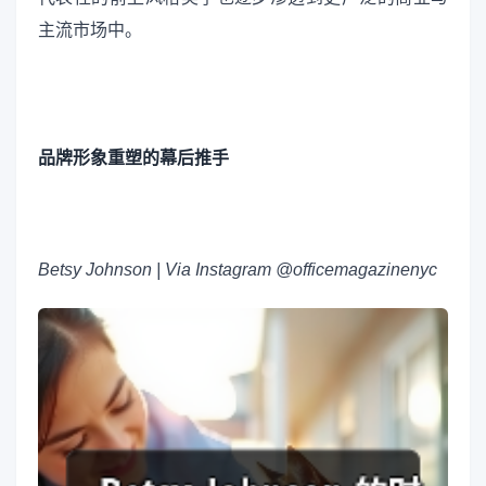
主流市场中。
品牌形象重塑的幕后推手
Betsy Johnson | Via Instagram @officemagazinenyc