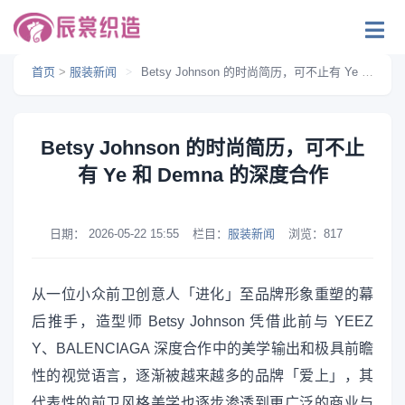
首页
>
服装新闻
>
Betsy Johnson 的时尚简历，可不止有 Ye 和 Demna 的深度合作
Betsy Johnson 的时尚简历，可不止
有 Ye 和 Demna 的深度合作
日期：
2026-05-22 15:55
栏目：
服装新闻
浏览：
817
从一位小众前卫创意人「进化」至品牌形象重塑的幕
后推手，造型师 Betsy Johnson 凭借此前与 YEEZ
Y、BALENCIAGA 深度合作中的美学输出和极具前瞻
性的视觉语言，逐渐被越来越多的品牌「爱上」，其
代表性的前卫风格美学也逐步渗透到更广泛的商业与