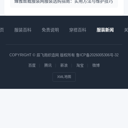
臻雅致裁服装网服装选购指南：实用方法与维护技巧
页
服装百科
免责说明
穿搭百科
服装新闻
COPYRIGHT © 辰飞雨织造网 版权所有
鲁ICP备2026005306号-32
百度
腾讯
新浪
淘宝
微博
XML地图