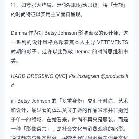
征，如夸张大垫肩、迷你裙和运动眼镜，将「贵族」
的时尚特征以实用主义面料呈现。
Demna 作为对 Betsy Johnson 影响颇深的设计师，这
一系列的设计风格充斥着其本人主导 VETEMENTS
时期的影子，或许以此致敬 Demna 的时尚思维和审
美。
HARD DRESSING QVC|
Via Instagram @products.lt
d
而 Betsy Johnson 的「多重身份」交汇于时尚、艺术
和设计，最显著的体现莫过于她的作品通常并非拘泥
于单一的领域。在她看来，时尚不再只是服装，而是
一种「影像语言」，是社会文化与消费观念的缩影。
通过静态与动态影像，探索当代时尚图像在消费文化