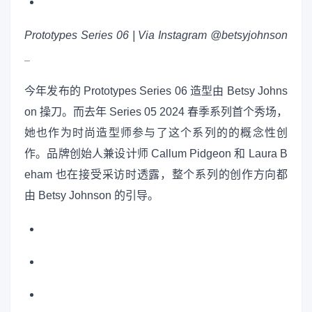
Prototypes Series 06 | Via Instagram @betsyjohnson
_
今年发布的 Prototypes Series 06 造型由 Betsy Johns
on 操刀。而去年 Series 05
2024 春季系列首个秀场，
她也作为时尚造型师参与了这个系列的的概念性创
作。品牌创始人兼设计师 Callum Pidgeon 和 Laura B
eham 也在接受采访时透露，整个系列的创作方向都
由 Betsy Johnson 的引导。