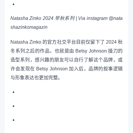
Natasha Zinko 2024 早秋系列 | Via instagram @nata
shazinkomagazin
Natasha Zinko 的官方社交平台目前仅留下了 2024 秋
冬系列之后的作品，也就是由 Betsy Johnson 操刀的
造型系列，感兴趣的朋友可以自行了解这个品牌，或
许会发现在 Betsy Johnson 加入后，品牌的叙事逻辑
与形象表达也更加完整。