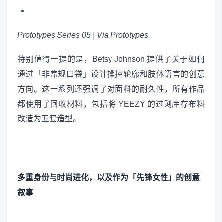
Prototypes Series 05
| Via Prototypes
特别值得一提的是，Betsy Johnson 提供了关于如何
通过「非常规口袋」设计操控轮廓和肢体语言的创意
方向。这一系列还强调了对面料的耐久性，所有作品
都使用了回收材料，包括将 YEEZY 的过剩库存布料
改造为五套造型。
多重身份与时尚进化，以及作为「先锋女性」的创意
叙事