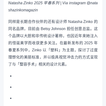
Natasha Zinko 2025 早春系列
| Via instagram @nata
shazinkomagazin
同样是长期合作伙伴的还有设计师 Natasha Zinko 的
同名品牌，目前由 Betsy Johnson 担任创意总监。这
个品牌以大胆和非传统设计著称，也因近年来她注入
的怪诞美学而收获更多关注。在最新发布的 2025 年
春夏系列中，Zinko 以「塑料」为主题，探讨了过度
理想化的美丽标准，并以极具视觉冲击力的方式呈现
了与「整容手术」相关的设计元素。