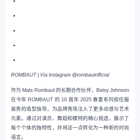
ROMBAUT | Via Instagram @rombautofficial
作为 Mats Rombaut 的长期合作伙伴，Betsy Johnson
在今年 ROMBAUT 的 10 周年 2025 春夏系列担任服
装秀的造型指导，为品牌秀场注入了更多动感与艺术
元素。通过对演员、舞蹈和模特的精心挑选，展示了
每个个体的独特性，并将这一点转化为一种新的时尚
语言。