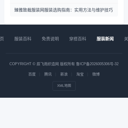
臻雅致裁服装网服装选购指南：实用方法与维护技巧
页
服装百科
免责说明
穿搭百科
服装新闻
COPYRIGHT © 辰飞雨织造网 版权所有
鲁ICP备2026005306号-32
百度
腾讯
新浪
淘宝
微博
XML地图