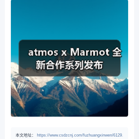
本文地址：
https://www.csdzcnj.com/fuzhuangxinwen/6129.