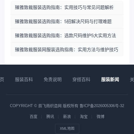
臻雅致裁服装选购指南：实用技巧与常见问题解析
臻雅致裁服装选购指南：5招解决尺码与打理难题
臻雅致裁服装选购指南：选款尺码维护5大实用方法
臻雅致裁服装网服装选购指南：实用方法与维护技巧
页
服装百科
免责说明
穿搭百科
服装新闻
COPYRIGHT © 辰飞雨织造网 版权所有
鲁ICP备2026005306号-32
百度
腾讯
新浪
淘宝
微博
XML地图