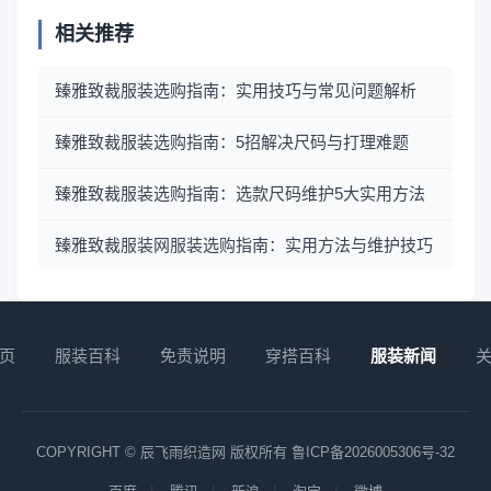
相关推荐
臻雅致裁服装选购指南：实用技巧与常见问题解析
臻雅致裁服装选购指南：5招解决尺码与打理难题
臻雅致裁服装选购指南：选款尺码维护5大实用方法
臻雅致裁服装网服装选购指南：实用方法与维护技巧
页
服装百科
免责说明
穿搭百科
服装新闻
COPYRIGHT © 辰飞雨织造网 版权所有
鲁ICP备2026005306号-32