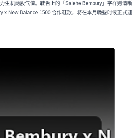
机两股气值。鞋舌上的「Salehe Bembury」字样则清晰
y x New Balance 1500 合作鞋款，将在本月晚些时候正式迎