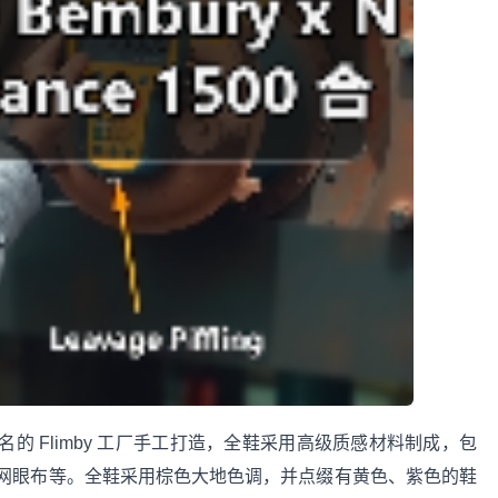
ce 著名的 Flimby 工厂手工打造，全鞋采用高级质感材料制成，包
网眼布等。全鞋采用棕色大地色调，并点缀有黄色、紫色的鞋