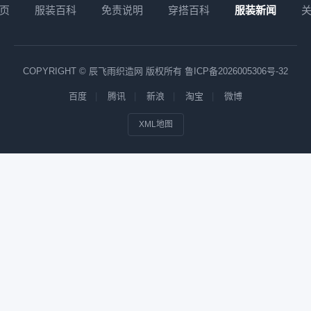
页
服装百科
免责说明
穿搭百科
服装新闻
COPYRIGHT © 辰飞雨织造网 版权所有
鲁ICP备2026005306号-32
百度
腾讯
新浪
淘宝
微博
XML地图