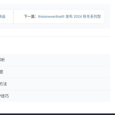
占单品
下一篇：
thisisneverthat® 发布 2024 秋冬系列型
解析
题
方法
护技巧