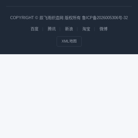
COPYRIGHT © 辰飞雨织造网 版权所有
鲁ICP备2026005306号-32
百度
腾讯
新浪
淘宝
微博
XML地图