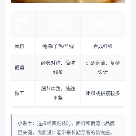
鉴别要
优质服装
普通快时尚
素
面料
纯棉/羊毛/丝绸
合成纤维
经典对称、简洁
追逐潮流、复杂
裁剪
线条
设计
细节精致，缝线
做工
粗糙或拼接较多
平整
小贴士：
选择经典服装时，面料和裁剪比品牌
更关键，优质设计能带来长期穿着的愉悦感。