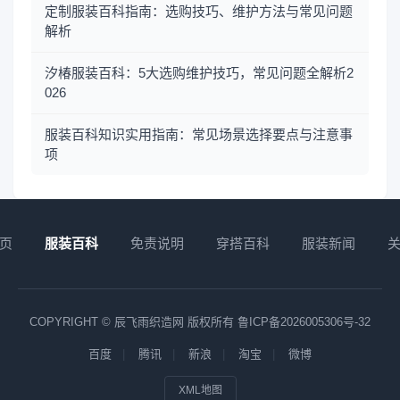
定制服装百科指南：选购技巧、维护方法与常见问题
解析
汐椿服装百科：5大选购维护技巧，常见问题全解析2
026
服装百科知识实用指南：常见场景选择要点与注意事
项
页
服装百科
免责说明
穿搭百科
服装新闻
COPYRIGHT © 辰飞雨织造网 版权所有
鲁ICP备2026005306号-32
百度
腾讯
新浪
淘宝
微博
XML地图