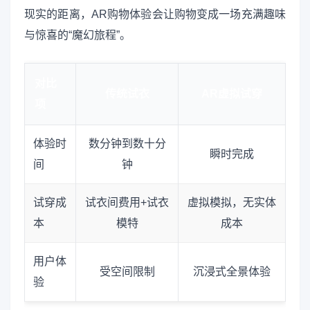
现实的距离，AR购物体验会让购物变成一场充满趣味
与惊喜的“魔幻旅程”。
对比
传统试衣
AR虚拟试穿
项
体验时
数分钟到数十分
瞬时完成
间
钟
试穿成
试衣间费用+试衣
虚拟模拟，无实体
本
模特
成本
用户体
受空间限制
沉浸式全景体验
验