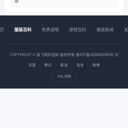
项
页
服装百科
免责说明
穿搭百科
服装新闻
COPYRIGHT © 辰飞雨织造网 版权所有
鲁ICP备2026005306号-32
百度
腾讯
新浪
淘宝
微博
XML地图