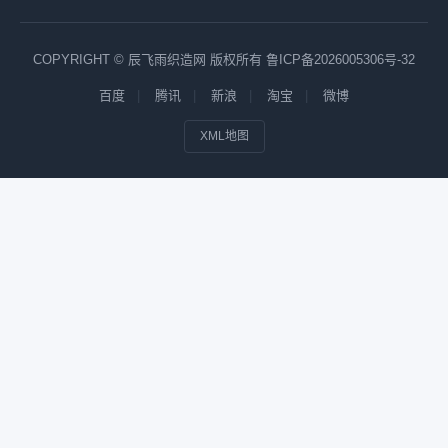
COPYRIGHT © 辰飞雨织造网 版权所有
鲁ICP备2026005306号-32
百度
腾讯
新浪
淘宝
微博
XML地图