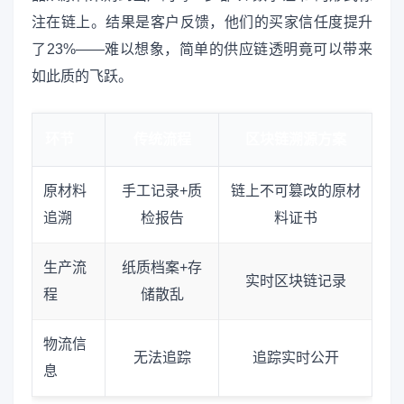
注在链上。结果是客户反馈，他们的买家信任度提升
了23%——难以想象，简单的供应链透明竟可以带来
如此质的飞跃。
环节
传统流程
区块链溯源方案
原材料
手工记录+质
链上不可篡改的原材
追溯
检报告
料证书
生产流
纸质档案+存
实时区块链记录
程
储散乱
物流信
无法追踪
追踪实时公开
息