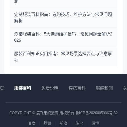
题
定制服装百科指南：选购技巧、维护方法与常见问题
解析
汐椿服装百科：5大选购维护技巧，常见问题全解析2
026
服装百科知识实用指南：常见场景选择要点与注意事
项
页
服装百科
免责说明
穿搭百科
服装新闻
COPYRIGHT © 辰飞雨织造网 版权所有
鲁ICP备2026005306号-32
百度
腾讯
新浪
淘宝
微博