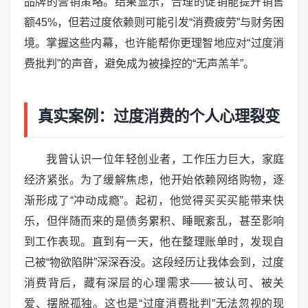
品牌的营销策略。结果显示，合理的促销能提升销售
额45%，但若过度依赖则可能引发“消费疲劳”与财务困
境。掌握这些内幕，也许能帮你更理智地应对“过度消
费批判”的声音，避免成为被操控的“无声羔羊”。
真实案例：过度消费的个人心理裂变
我曾认识一位年轻创业者，工作压力巨大，家庭
经济紧张。为了缓解焦虑，他开始依赖网络购物，逐
渐形成了“冲动成瘾”。起初，他觉得买买买能带来快
乐，但伴随而来的是债务累积、睡眠紊乱，甚至影响
到工作表现。直到有一天，他在整理账单时，发现自
己被“物欲陷阱”深深吞没。这段经历让我体会到，过度
消费背后，藏有深层的心理需求——被认可、被关
爱、摆脱孤独。这也是“过度消费批判”无法忽视的现