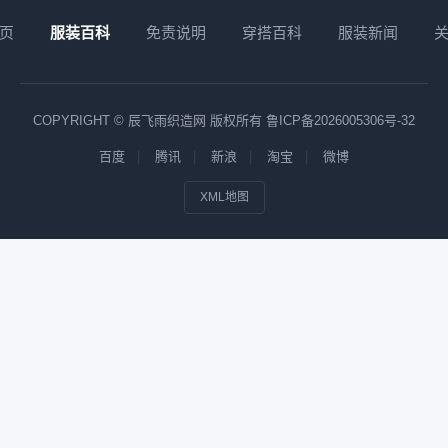
页
服装百科
免责说明
穿搭百科
服装新闻
COPYRIGHT © 辰飞雨织造网 版权所有
鲁ICP备2026005306号-32
百度
腾讯
新浪
淘宝
微博
XML地图