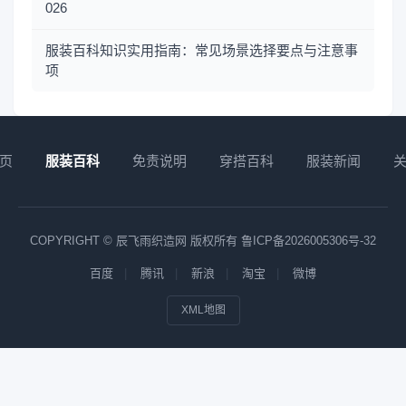
026
服装百科知识实用指南：常见场景选择要点与注意事
项
页
服装百科
免责说明
穿搭百科
服装新闻
COPYRIGHT © 辰飞雨织造网 版权所有
鲁ICP备2026005306号-32
百度
腾讯
新浪
淘宝
微博
XML地图