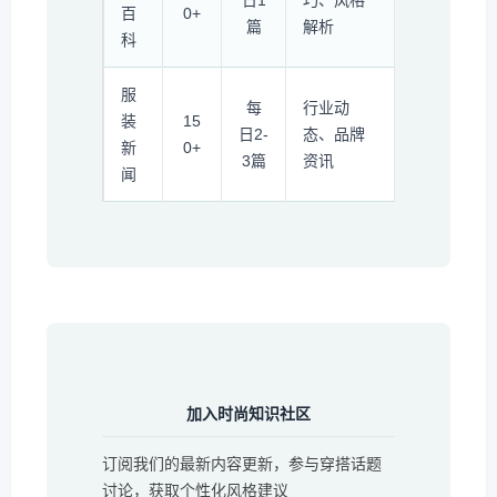
日1
巧、风格
百
0+
篇
解析
科
服
每
行业动
装
15
日2-
态、品牌
新
0+
3篇
资讯
闻
加入时尚知识社区
订阅我们的最新内容更新，参与穿搭话题
讨论，获取个性化风格建议