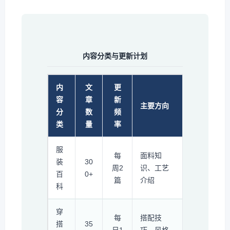
内容分类与更新计划
内
文
更
容
章
新
主要方向
分
数
频
类
量
率
服
每
面料知
装
30
周2
识、工艺
百
0+
篇
介绍
科
穿
每
搭配技
搭
35